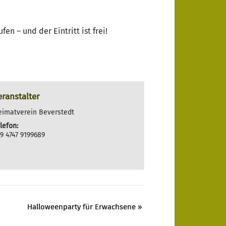
n – und der Eintritt ist frei!
eranstalter
eimatverein Beverstedt
lefon:
9 4747 9199689
Halloweenparty für Erwachsene
»