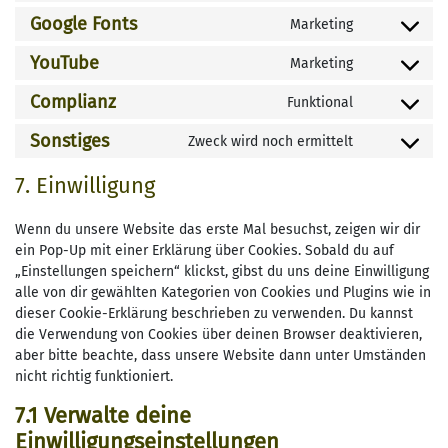
to
Google Fonts
Marketing
Consent
service
to
wordpress
YouTube
Marketing
Consent
service
to
google-
Complianz
Funktional
Consent
service
fonts
to
youtube
Sonstiges
Zweck wird noch ermittelt
Consent
service
to
complianz
7. Einwilligung
service
sonstiges
Wenn du unsere Website das erste Mal besuchst, zeigen wir dir
ein Pop-Up mit einer Erklärung über Cookies. Sobald du auf
„Einstellungen speichern“ klickst, gibst du uns deine Einwilligung
alle von dir gewählten Kategorien von Cookies und Plugins wie in
dieser Cookie-Erklärung beschrieben zu verwenden. Du kannst
die Verwendung von Cookies über deinen Browser deaktivieren,
aber bitte beachte, dass unsere Website dann unter Umständen
nicht richtig funktioniert.
7.1 Verwalte deine
Einwilligungseinstellungen