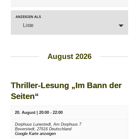
Suche
und
Ansichten,
Veranstaltung
ANZEIGEN ALS
Ansichten-
Navigation
Liste
Navigation
August 2026
Thriller-Lesung „Im Bann der
Seiten“
20. August | 20:00
-
22:00
Dorphuus Lunestedt,
Am Dorphuus 7
Beverstedt
,
27616
Deutschland
Google Karte anzeigen