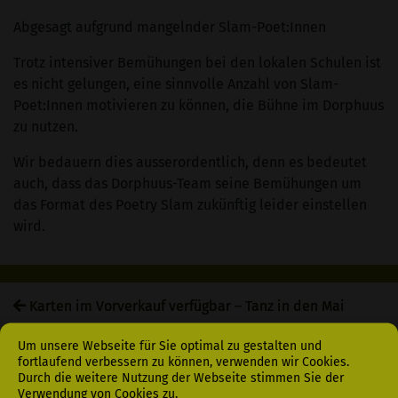
Abgesagt aufgrund mangelnder Slam-Poet:Innen
Trotz intensiver Bemühungen bei den lokalen Schulen ist
es nicht gelungen, eine sinnvolle Anzahl von Slam-
Poet:Innen motivieren zu können, die Bühne im Dorphuus
zu nutzen.
Wir bedauern dies ausserordentlich, denn es bedeutet
auch, dass das Dorphuus-Team seine Bemühungen um
das Format des Poetry Slam zukünftig leider einstellen
wird.
Karten im Vorverkauf verfügbar – Tanz in den Mai
Karten für die Frühwanderung
Um unsere Webseite für Sie optimal zu gestalten und
fortlaufend verbessern zu können, verwenden wir Cookies.
Durch die weitere Nutzung der Webseite stimmen Sie der
Verwendung von Cookies zu.