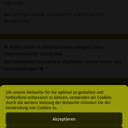
1.04.2025
bei nah&gut Krause in Lunestedt erhältlich! (Tel.
04748/2337)
Poetry Slam im Dorphuus kann mangels Slam
Poet:Innen nicht stattfinden
Dachsanierung Heimathaus Wachholz – Keine Feiern und
Veranstaltungen
Um unsere Webseite für Sie optimal zu gestalten und
fortlaufend verbessern zu können, verwenden wir Cookies.
Menü
Durch die weitere Nutzung der Webseite stimmen Sie der
Login
Verwendung von Cookies zu.
Datenschutz
Akzeptieren