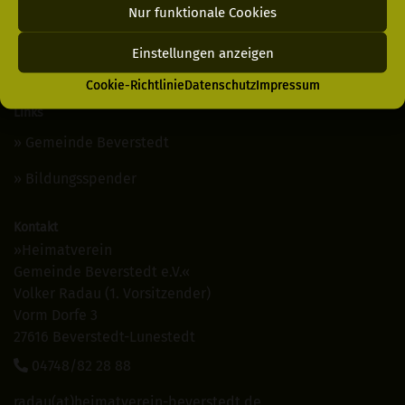
Impressum
Nur funktionale Cookies
Cookie-Richtlinie
Einstellungen anzeigen
Kontakt
Cookie-Richtlinie
Datenschutz
Impressum
Links
Gemeinde Beverstedt
Bildungsspender
Kontakt
»Heimatverein
Gemeinde Beverstedt e.V.«
Volker Radau (1. Vorsitzender)
Vorm Dorfe 3
27616 Beverstedt-Lunestedt
04748/82 28 88
radau(at)heimatverein-beverstedt.de