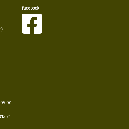
Facebook
r)
405 00
12 71