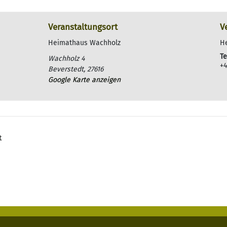
Veranstaltungsort
V
Heimathaus Wachholz
H
Te
Wachholz 4
+4
Beverstedt
,
27616
Google Karte anzeigen
t