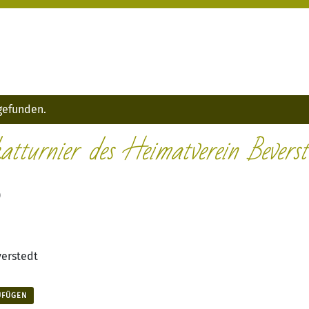
tgefunden.
atturnier des Heimatverein Beverst
0
verstedt
UFÜGEN