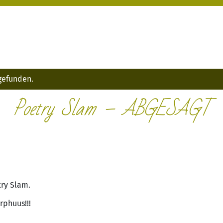
tgefunden.
Poetry Slam – ABGESAGT
try Slam.
rphuus!!!