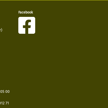
Facebook
r)
405 00
12 71