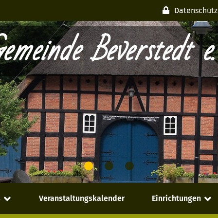
Datenschutz
emeinde Beverstedt e.
s
Veranstaltungskalender
Einrichtungen