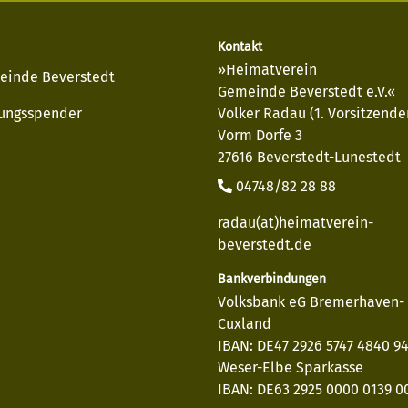
Kontakt
»Heimatverein
einde Beverstedt
Gemeinde Beverstedt e.V.«
ungsspender
Volker Radau (1. Vorsitzende
Vorm Dorfe 3
27616 Beverstedt-Lunestedt
04748/82 28 88
radau(at)heimatverein-
beverstedt.de
Bankverbindungen
Volksbank eG Bremerhaven-
Cuxland
IBAN: DE47 2926 5747 4840 9
Weser-Elbe Sparkasse
IBAN: DE63 2925 0000 0139 00