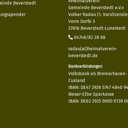
»Heimatverein
einde Beverstedt
Gemeinde Beverstedt e.V.«
ungsspender
Volker Radau (1. Vorsitzende
Vorm Dorfe 3
27616 Beverstedt-Lunestedt
04748/82 28 88
radau(at)heimatverein-
beverstedt.de
Bankverbindungen
Volksbank eG Bremerhaven-
Cuxland
IBAN: DE47 2926 5747 4840 9
Weser-Elbe Sparkasse
IBAN: DE63 2925 0000 0139 00