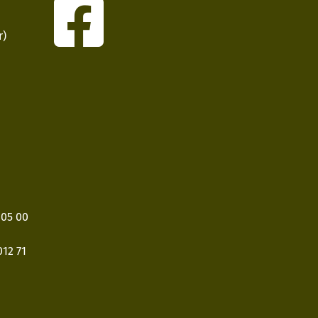
r)
405 00
12 71