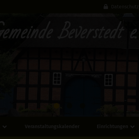
Datenschutz
emeinde Beverstedt e.
s
Veranstaltungskalender
Einrichtungen