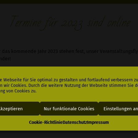
Termine für 2023 sind online
 das kommende Jahr 2023 stehen fest, unser Veranstaltungsflye
nder!
 Webseite für Sie optimal zu gestalten und fortlaufend verbessern z
 wir Cookies. Durch die weitere Nutzung der Webseite stimmen Sie d
ng von Cookies zu.
Akzeptieren
Nur funktionale Cookies
Einstellungen a
Cookie-Richtlinie
Datenschutz
Impressum
Be