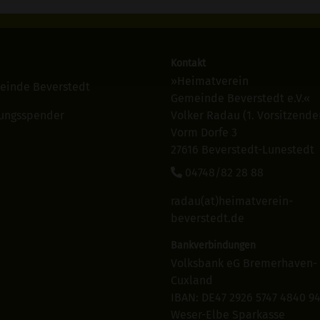
Kontakt
»Heimatverein
einde Beverstedt
Gemeinde Beverstedt e.V.«
ungsspender
Volker Radau (1. Vorsitzende
Vorm Dorfe 3
27616 Beverstedt-Lunestedt
04748/82 28 88
radau(at)heimatverein-
beverstedt.de
Bankverbindungen
Volksbank eG Bremerhaven-
Cuxland
IBAN: DE47 2926 5747 4840 9
Weser-Elbe Sparkasse