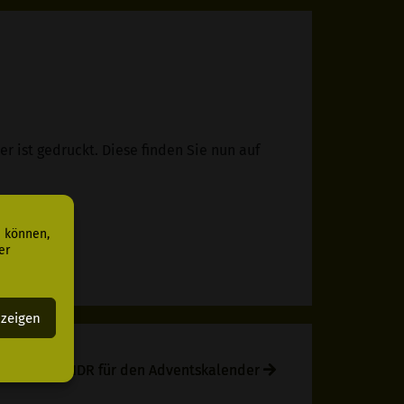
r ist gedruckt. Diese finden Sie nun auf
u können,
er
nzeigen
such vom NDR für den Adventskalender