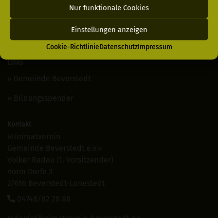
Impressum
Nur funktionale Cookies
Cookie-Richtlinie
Einstellungen anzeigen
Kontakt
Cookie-Richtlinie
Datenschutz
Impressum
Links
Gemeinde Beverstedt
Bildungsspender
Kontakt
»Heimatverein
Gemeinde Beverstedt e.V.«
Volker Radau (1. Vorsitzender)
Vorm Dorfe 3
27616 Beverstedt-Lunestedt
04748/82 28 88