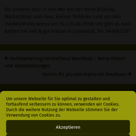
Für unseren Tanz in den Mai mit der Band BlueSky,
Maibockbier vom Fass, kleiner Tombola rund um den
maiBAUM des Jahres am 30.4.25 ab 20:00 Uhr gibt es noch
Karten bei nah & gut Krause in Lunestedt, Tel. 04748/2337
Dachsanierung Heimathaus Wachholz – Keine Feiern
und Veranstaltungen
Karten für piccolo teatro im Dorphuus
Um unsere Webseite für Sie optimal zu gestalten und
fortlaufend verbessern zu können, verwenden wir Cookies.
Menü
Durch die weitere Nutzung der Webseite stimmen Sie der
Login
Verwendung von Cookies zu.
Akzeptieren
Datenschutz