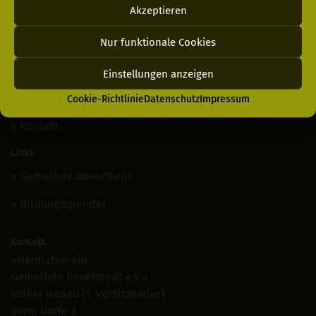
Akzeptieren
Login
Datenschutz
Nur funktionale Cookies
Impressum
Einstellungen anzeigen
Cookie-Richtlinie
Cookie-Richtlinie
Datenschutz
Impressum
Kontakt
Links
Gemeinde Beverstedt
Bildungsspender
Kontakt
»Heimatverein
Gemeinde Beverstedt e.V.«
Volker Radau (1. Vorsitzender)
Vorm Dorfe 3