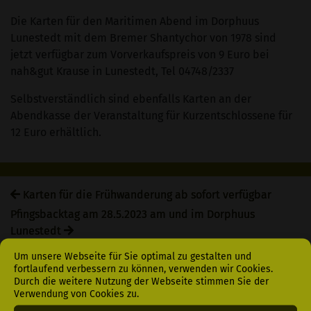
Die Karten für den Maritimen Abend im Dorphuus
Lunestedt mit dem Bremer Shantychor von 1978 sind
jetzt verfügbar zum Vorverkaufspreis von 9 Euro bei
nah&gut Krause in Lunestedt, Tel 04748/2337
Selbstverständlich sind ebenfalls Karten an der
Abendkasse der Veranstaltung für Kurzentschlossene für
12 Euro erhältlich.
Karten für die Frühwanderung ab sofort verfügbar
Pfingsbacktag am 28.5.2023 am und im Dorphuus
Lunestedt
Um unsere Webseite für Sie optimal zu gestalten und
fortlaufend verbessern zu können, verwenden wir Cookies.
Durch die weitere Nutzung der Webseite stimmen Sie der
Verwendung von Cookies zu.
Menü