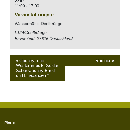
Zeit:
11:00 - 17:00
Veranstaltungsort
Wassermühle Deelbrügge
L134/Deelbrügge
Beverstedt
,
27616
Deutschland
«
Country- und
Radtour
»
Westernmusik „Seldon
Sober Country Band
und Linedancern“
Menü