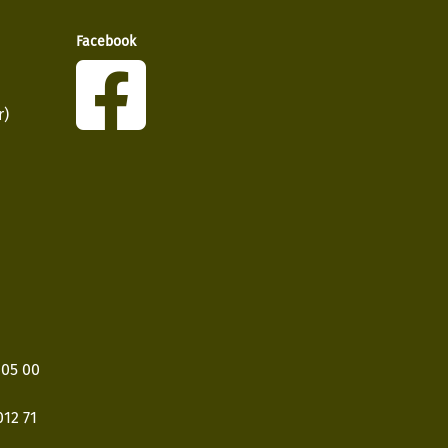
Facebook
r)
405 00
12 71