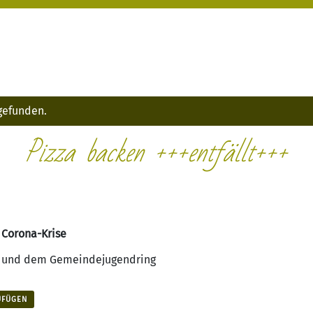
tgefunden.
Pizza backen +++entfällt+++
 Corona-Krise
s und dem Gemeindejugendring
UFÜGEN