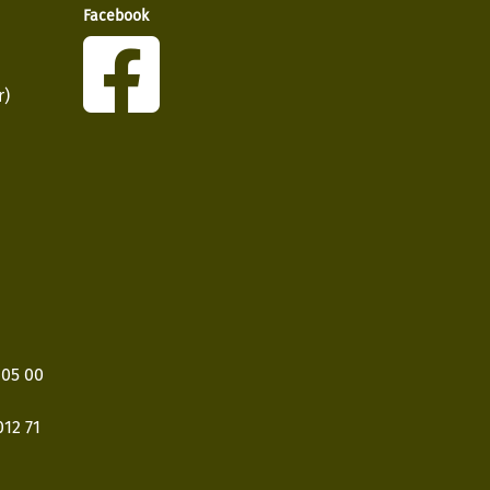
Facebook
r)
405 00
12 71