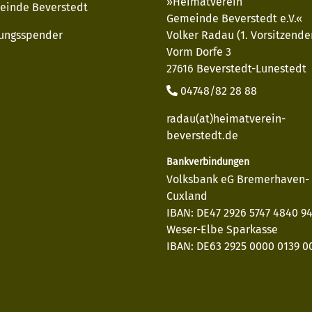
»Heimatverein
einde Beverstedt
Gemeinde Beverstedt e.V.«
ungsspender
Volker Radau (1. Vorsitzende
Vorm Dorfe 3
27616 Beverstedt-Lunestedt
04748/82 28 88
radau(at)heimatverein-
beverstedt.de
Bankverbindungen
Volksbank eG Bremerhaven-
Cuxland
IBAN: DE47 2926 5747 4840 9
Weser-Elbe Sparkasse
IBAN: DE63 2925 0000 0139 00