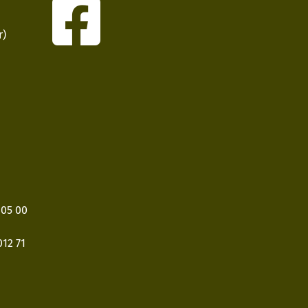
r)
405 00
12 71