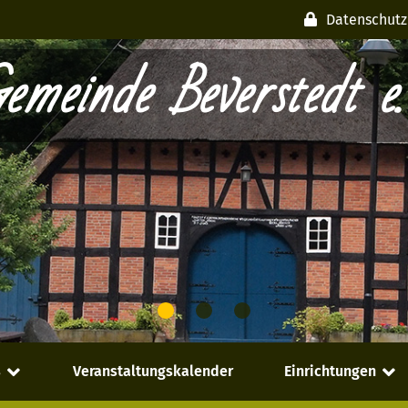
Datenschutz
emeinde Beverstedt e.
s
Veranstaltungskalender
Einrichtungen