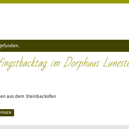
tgefunden.
fingstbacktag im Dorphuus Luneste
chen aus dem Steinbackofen
UFÜGEN