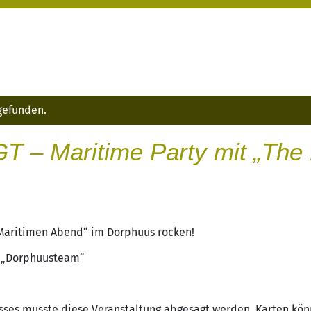
tgefunden.
– Maritime Party mit „The
„Maritimen Abend“ im Dorphuus rocken!
s „Dorphuusteam“
es musste diese Veranstaltung abgesagt werden. Karten könn