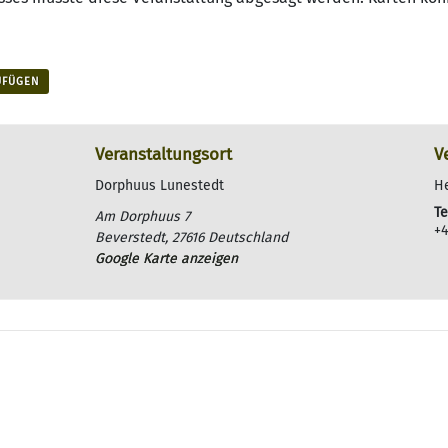
UFÜGEN
Veranstaltungsort
V
Dorphuus Lunestedt
H
Te
Am Dorphuus 7
+4
Beverstedt
,
27616
Deutschland
Google Karte anzeigen