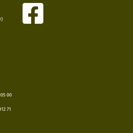
r)
405 00
12 71