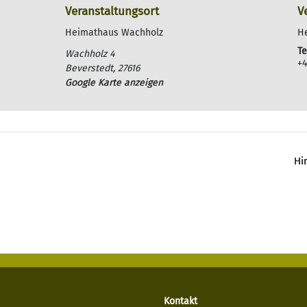
Veranstaltungsort
V
Heimathaus Wachholz
H
Te
Wachholz 4
+4
Beverstedt
,
27616
Google Karte anzeigen
Hi
Kontakt