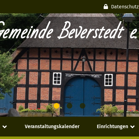
Datenschutz
emeinde Beverstedt e.
s
Veranstaltungskalender
Einrichtungen