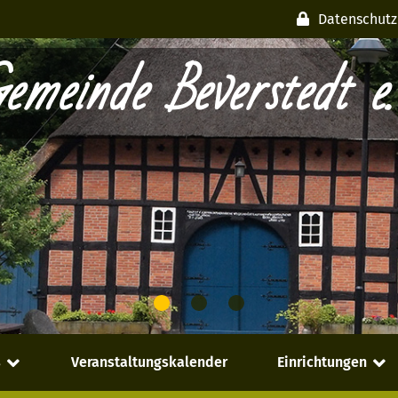
Datenschutz
emeinde Beverstedt e.
s
Veranstaltungskalender
Einrichtungen