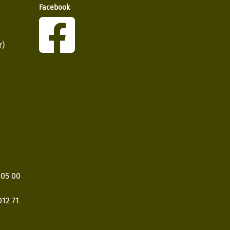
Facebook
r)
405 00
12 71